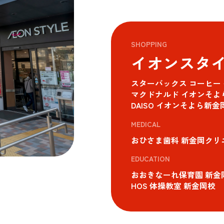
SHOPPING
イオンスタ
スターバックス コーヒー
マクドナルド イオンそよ
DAISO イオンそよら新金
MEDICAL
おひさま歯科 新金岡クリ
EDUCATION
おおきなーれ保育園 新金
HOS 体操教室 新金岡校