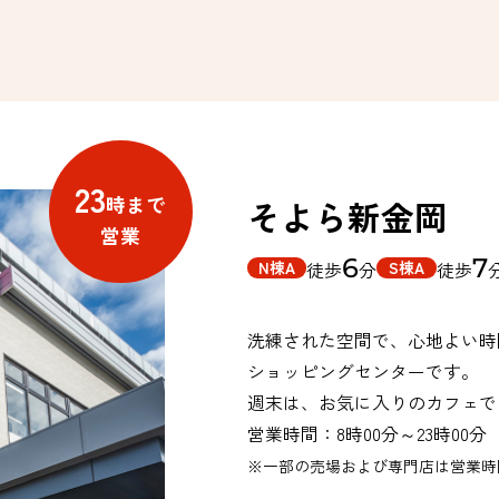
23
時まで
そよら新金岡
営業
6
7
N棟A
S棟A
徒歩
分
徒歩
洗練された空間で、心地よい時
ショッピングセンターです。
週末は、お気に入りのカフェで
営業時間：8時00分～23時00分
※一部の売場および専門店は営業時