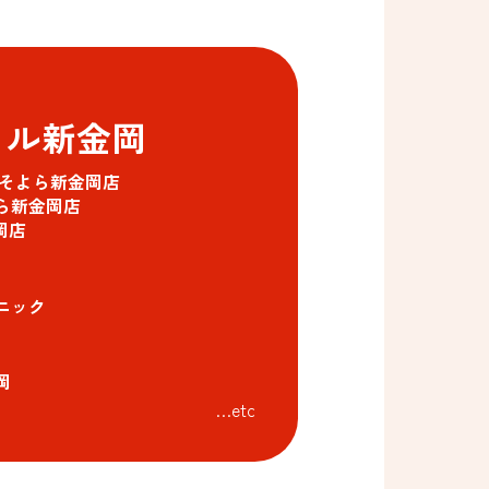
イル新金岡
そよら新金岡店
ら新金岡店
岡店
ニック
岡
…etc