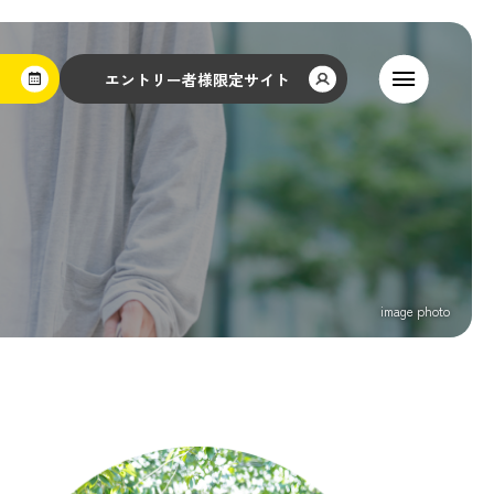
エントリー者様限定サイト
デザイン
共用施設
Design
Common
Space
コンセプト
100㎡超プランの魅力
NEW
Concept
Premium Plan
サステナブル
ブランド
Sustainable
Brand
設備仕様
5つの魅力
Equipment
Attractions
image photo
大規模建替え
ご契約者様の声
Rebuild
Voice
物件概要
Outline