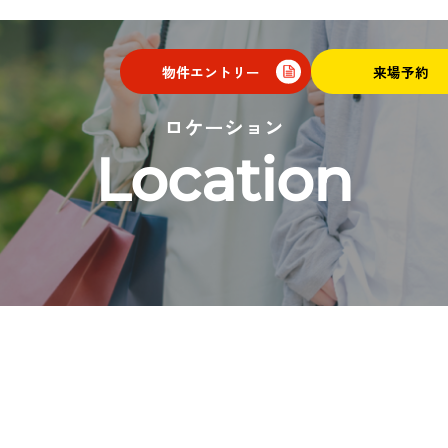
物件エントリー
来場予約
トップ
Top
ロケーション
Location
プラン
Plan
ロケーション
Location
アクセス
Access
マンションギャラリー
Mansion
Gallery
現地案内図
Map