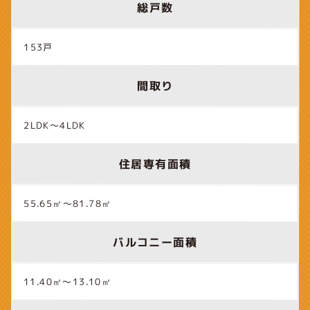
総戸数
153戸
間取り
2LDK～4LDK
住居専有面積
55.65㎡～81.78㎡
バルコニー面積
11.40㎡～13.10㎡