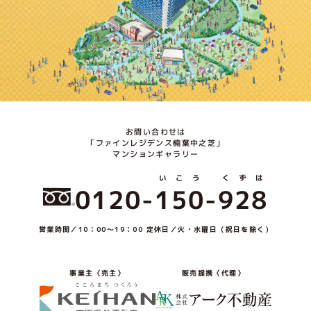
お問い合わせは
「ファインレジデンス楠葉中之芝」
マンションギャラリー
いこう
くずは
0120-
150
-
928
営業時間／10：00～19：00 定休日／火・水曜日（祝日を除く）
販売提携〈代理〉
事業主〈売主〉