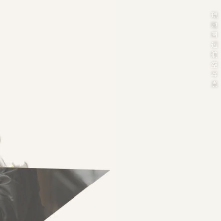
現
地
周
辺
航
空
写
真
Access
Location
Plan
Future
Design