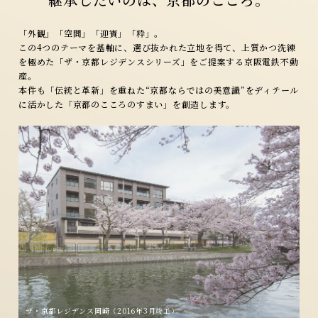
「外観」「空間」「迎賓」「粋」。
この4つのテーマを基軸に、選び抜かれた立地を得て、
上質かつ洗練
を極めた「ザ・京都レジデンスシリーズ」を
ご提案する京阪電鉄不動
産。
本件も「伝統と革新」を重ねた“京都ならではの美意識”を
ディテール
に活かした「京都のこころのすまい」を
創造します。
ザ・京都レジデンス岡崎（2016年3月竣工）