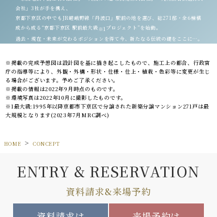
会社」3社が手を携え、
京都下京区の中でもJR嵯峨野線「丹波口」駅前の地を選び、総271邸・全6棟構
成から成る“京都下京区 駅前最大級
プロジェクト”を始動。
※1
過去・現在・未来が交わるポジションを得て今、新たなる伝統の礎をここに…。
※掲載の完成予想図は設計図を基に描き起こしたもので、施工上の都合、行政官
庁の指導等により、外観・外構・形状・仕様・仕上・植栽・色彩等に変更が生じ
る場合がございます。予めご了承ください。
※掲載の情報は2022年9月時点のものです。
※環境写真は2022年10月に撮影したものです。
※1最大級:1995年以降京都市下京区で分譲された新築分譲マンション271戸は最
大規模となります(2023年7月MRC調べ)
HOME
CONCEPT
ENTRY & RESERVATION
資料請求&来場予約
資料請求は
来場予約は