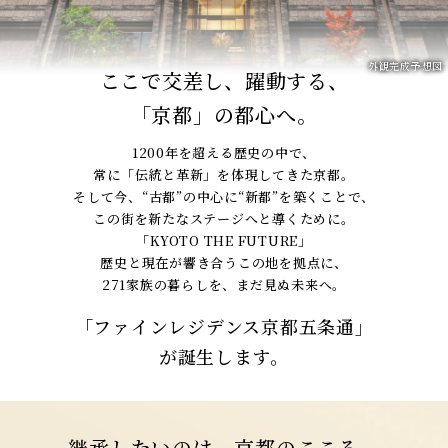
外観完成予想図
ここで交差し、躍動する、
「京都」の都心へ。
1200年を超える歴史の中で、
常に「伝統と革新」を体現してきた京都。
そして今、“古都”の中心に“新都”を築くことで、
この街を新たなステージへと導くために。
「KYOTO THE FUTURE」
歴史と現在が響き合うこの地を拠点に、
271家族の暮らしを、まだ見ぬ未来へ。
「ファインレジデンス京都五条通」
が誕生します。
継承したいのは、京都のこころ。