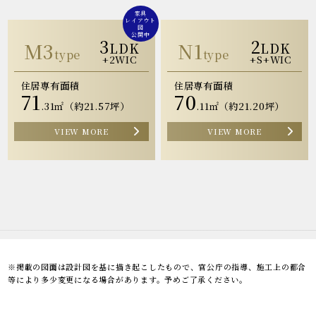
家具
レイアウト
図
公開中
3
2
M3
N1
LDK
LDK
type
type
+2WIC
+S+WIC
住居専有面積
住居専有面積
71
70
.31㎡（約21.57坪）
.11㎡（約21.20坪）
VIEW MORE
VIEW MORE
※掲載の図面は設計図を基に描き起こしたもので、官公庁の指導、施工上の都合
等により多少変更になる場合があります。予めご了承ください。