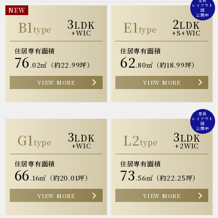
家具
レイアウト
NEW
図
公開中
3
2
B1
E1
LDK
LDK
type
type
+WIC
+S+WIC
住居専有面積
住居専有面積
76
62
.02㎡（約22.99坪）
.80㎡（約18.99坪）
VIEW MORE
VIEW MORE
家具
レイアウト
図
公開中
3
3
G1
L2
LDK
LDK
type
type
+WIC
+2WIC
住居専有面積
住居専有面積
66
73
.16㎡（約20.01坪）
.56㎡（約22.25坪）
VIEW MORE
VIEW MORE