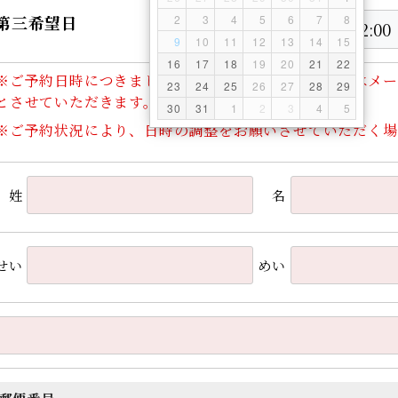
第三希望日
2
3
4
5
6
7
8
9
10
11
12
13
14
15
16
17
18
19
20
21
22
※ご予約日時につきましては、当方からの電話もしくはメー
23
24
25
26
27
28
29
とさせていただきます。
30
31
1
2
3
4
5
※ご予約状況により、日時の調整をお願いさせていただく場
姓
名
せい
めい