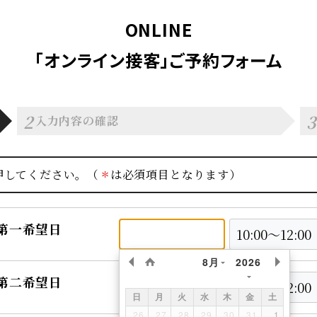
ONLINE
「オンライン接客」ご予約フォーム
2
3
入力内容の確認
押してください。（
は必須項目となります）
第一希望日
8月
2026
第二希望日
日
月
火
水
木
金
土
26
27
28
29
30
31
1