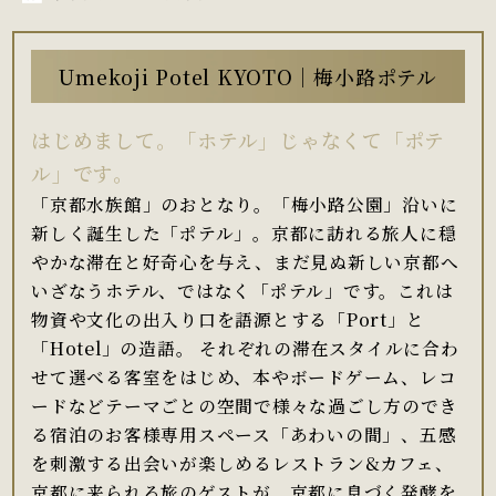
Umekoji Potel KYOTO｜梅小路ポテル
はじめまして。「ホテル」じゃなくて「ポテ
ル」です。
「京都水族館」のおとなり。「梅小路公園」沿いに
新しく誕生した「ポテル」。京都に訪れる旅人に穏
やかな滞在と好奇心を与え、まだ見ぬ新しい京都へ
いざなうホテル、ではなく「ポテル」です。これは
物資や文化の出入り口を語源とする「Port」と
「Hotel」の造語。 それぞれの滞在スタイルに合わ
せて選べる客室をはじめ、本やボードゲーム、レコ
ードなどテーマごとの空間で様々な過ごし方のでき
る宿泊のお客様専用スペース「あわいの間」、五感
を刺激する出会いが楽しめるレストラン&カフェ、
京都に来られる旅のゲストが、京都に息づく発酵を