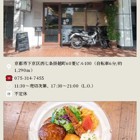
京都市下京区西七条掛越町60
菱ビル100
（自転車6分/約
1,290m）
075-314-7455
11:30～売切次第、
17:30～21:00（L.O.）
不定休