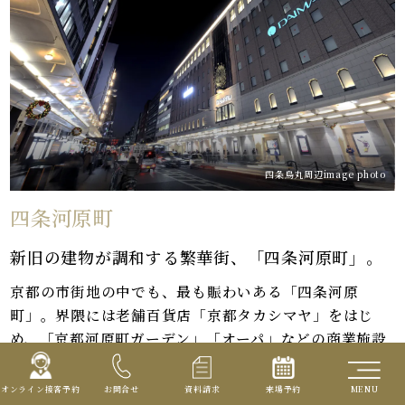
四条烏丸周辺image photo
四条河原町
新旧の建物が調和する繁華街、「四条河原町」。
京都の市街地の中でも、最も賑わいある「四条河原
町」。界隈には老舗百貨店「京都タカシマヤ」をはじ
め、「京都河原町ガーデン」「オーパ」などの商業施設
や大型商店街などが集積しています。また細い路地を歩
く「先斗町」や「京都錦市場商店街」など風情あるスポ
オンライン接客予約
お問合せ
資料請求
来場予約
MENU