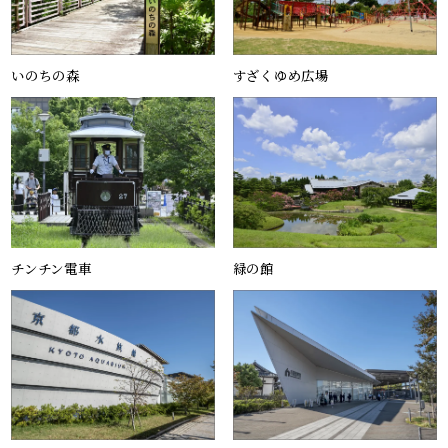
いのちの森
すざくゆめ広場
チンチン電車
緑の館