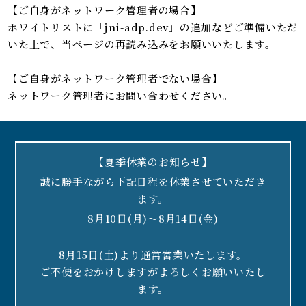
【ご自身がネットワーク管理者の場合】
オンライン予約
限定ページ
ホワイトリストに「jni-adp.dev」の追加などご準備いただ
いた上で、当ページの再読み込みをお願いいたします。
トップ
駅デッキ直結
TOP
DIRECT
【ご自身がネットワーク管理者でない場合】
アクセス
ロケーション
ネットワーク管理者にお問い合わせください。
ACCESS
LOCATION
間取り
デザイン
PLAN
DESIGN
【夏季休業のお知らせ】
共用施設
ゼッチ
誠に勝手ながら下記日程を休業させていただき
COMMON SPACE
ZEH-M Oriented
ます。
設備仕様
モデルルーム
8月10日(月)～8月14日(金)
QUALITY
MODEL ROOM
2LDKの暮らし方
女性のための購入術
8月15日(土)より通常営業いたします。
2LDK LIFE
FOR WOMAN
ご不便をおかけしますがよろしくお願いいたし
ます。
ブランド
新聞
BRAND
NEWS PAPER