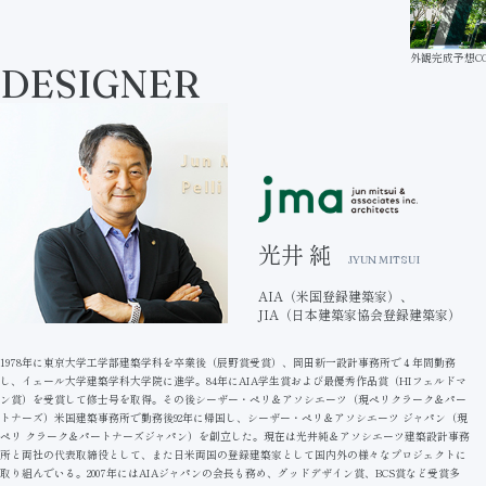
外観完成予想C
DESIGNER
光井 純
JYUN MITSUI
AIA（米国登録建築家）、
JIA（日本建築家協会登録建築家）
1978年に東京大学工学部建築学科を卒業後（辰野賞受賞）、岡田新一設計事務所で４年間勤務
し、イェール大学建築学科大学院に進学。84年にAIA学生賞および最優秀作品賞（HIフェルドマ
ン賞）を受賞して修士号を取得。その後シーザー・ペリ＆アソシエーツ（現ペリクラーク＆パー
トナーズ）米国建築事務所で勤務後92年に帰国し、シーザー・ペリ＆アソシエーツ ジャパン（現
ペリ クラーク＆パートナーズジャパン）を創立した。現在は光井純＆アソシエーツ建築設計事務
所と両社の代表取締役として、また日米両国の登録建築家として国内外の様々なプロジェクトに
取り組んでいる。2007年にはAIAジャパンの会長も務め、グッドデザイン賞、BCS賞など受賞多