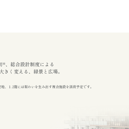
初
、
総合設計制度による
※
大きく変える、
緑景と広場。
空地、
１.2階には賑わいを生み出す
複合施設を誘致予定です。