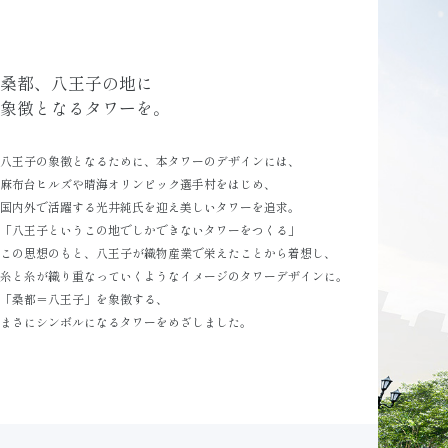
桑都、八王子の地に
象徴となるタワーを。
八王子の象徴となるために、
本タワーのデザインには、
麻布台ヒルズや晴海オリンピック選手村
をはじめ、
国内外で活躍する光井純氏を
迎え美しいタワーを追求。
「八王子というこの地でしかできない
タワーをつくる」
この思想のもと、八王子が織物産業で
栄えたことから着想し、
糸と糸が織り重なっていくような
イメージのタワーデザインに。
「桑都＝八王子」を象徴する、
まさにシンボルになるタワーを
めざしました。