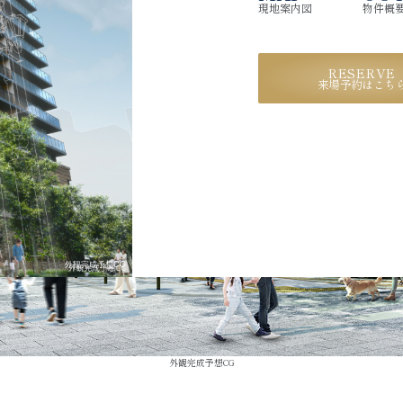
現地案内図
物件概
RESERVE
来場予約はこち
外観完成予想CG
外観完成予想CG